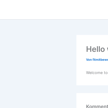
Zum
Inhalt
springen
Hello
Von
fitmitbe
Welcome to W
Kommenta