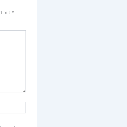
nd mit
*