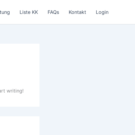
ttung
Liste KK
FAQs
Kontakt
Login
rt writing!