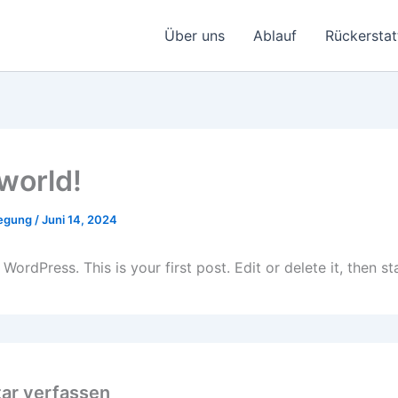
Über uns
Ablauf
Rückersta
 world!
wegung
/
Juni 14, 2024
ordPress. This is your first post. Edit or delete it, then sta
r verfassen